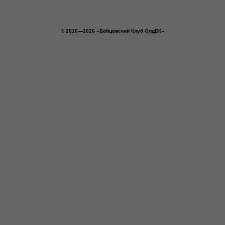
© 2010—2026 «Бойцовский Клуб ОлдБК»