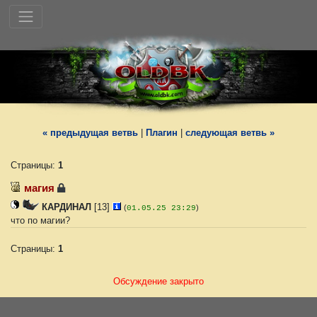
«
предыдущая ветвь
|
Плагин
|
следующая ветвь
»
Страницы:
1
магия
КАРДИНАЛ
[13]
(
)
01.05.25 23:29
что по магии?
Страницы:
1
Обсуждение закрыто