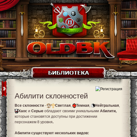
Абилити склонностей
Все склонности
-
/
Светлая
,
Темная
,
Нейтральная
,
Хаос
и
Серые
обладают своими уникальными
Абилити,
которые становятся доступны при достижении
персонажем 8 уровня
.
Абилити существуют нескольких видов: