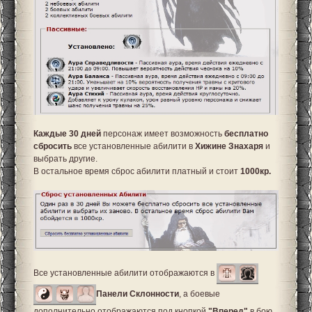
Каждые 30 дней
персонаж имеет возможность
бесплатно
сбросить
все установленные абилити в
Хижине Знахаря
и
выбрать другие.
В остальное время сброс абилити платный и стоит
1000кр.
Все установленные абилити отображаются в
Панели Склонности
, а боевые
дополнительно отображаются под кнопкой
"Вперед"
в бою