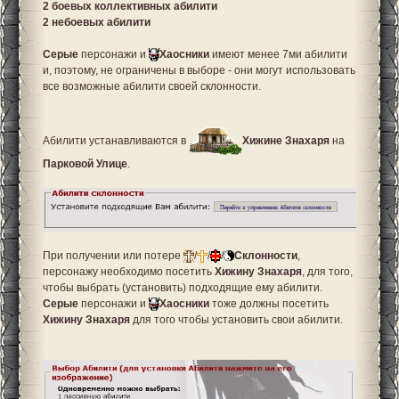
2 боевых коллективных абилити
2 небоевых абилити
Серые
персонажи и
Хаосники
имеют менее 7ми абилити
и, поэтому, не ограничены в выборе - они могут использовать
все возможные абилити своей склонности.
Абилити устанавливаются в
Хижине Знахаря
на
Парковой Улице
.
При получении или потере
/
/
/
Склонности
,
персонажу необходимо посетить
Хижину Знахаря
, для того,
чтобы выбрать (установить) подходящие ему абилити.
Серые
персонажи и
Хаосники
тоже должны посетить
Хижину Знахаря
для того чтобы установить свои абилити.