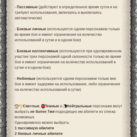
-
Пассивные
(действуют в определенное время суток и не
требуют использования, включаясь и выключаясь
автоматически)
-
Боевые личные
(используются одним персонажем только
во время боя и имеют ограничения на количество
использований в сутки и в одном бою)
-
Боевые коллективные
(используются при одновременном
участии трех персонажей одной склонности только во время
боя и имеют ограничения на количество использований в
сутки и в одном бою)
-
Небоевые
(используются одним персонажем только вне
боя и имеют задержки на использование, либо ограничения
на количество использований в сутки)
/
Светлые
,
Темные
и
Нейтральные
персонажи могут
выбрать
не более 7ми
подходящих им абилити из списка
возможных.
Одновременно можно выбрать:
1 пассивную абилити
2 боевых личных абилити