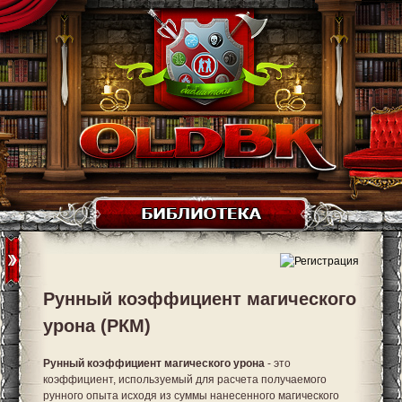
Рунный коэффициент магического
урона (РКМ)
Рунный коэффициент магического урона
- это
коэффициент, используемый для расчета получаемого
рунного опыта исходя из суммы нанесенного магического