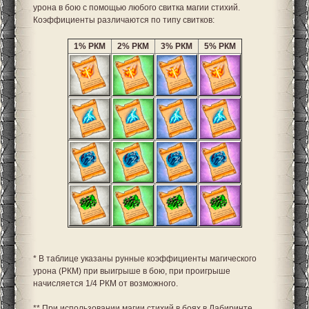
урона в бою с помощью любого свитка магии стихий.
Коэффициенты различаются по типу свитков:
1% РКМ
2% РКМ
3% РКМ
5% РКМ
* В таблице указаны рунные коэффициенты магического
урона (РКМ) при выигрыше в бою, при проигрыше
начисляется 1/4 РКМ от возможного.
** При использовании магии стихий в боях в Лабиринте