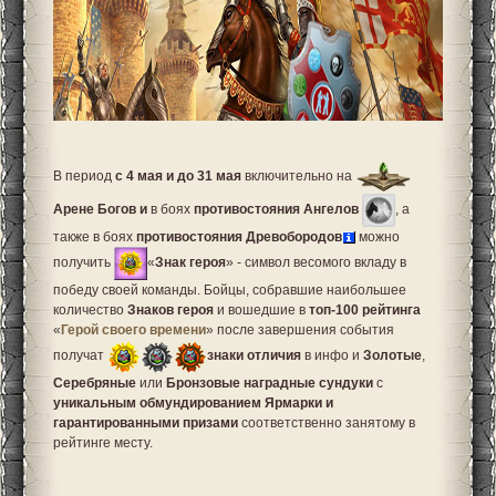
В период
с 4 мая и до 31 мая
включительно на
Арене Богов и
в боях
противостояния Ангелов
, а
также в боях
противостояния Древобородов
можно
получить
«
Знак героя
» - символ весомого вкладу в
победу своей команды. Бойцы, собравшие наибольшее
количество
Знаков героя
и вошедшие в
топ-100 рейтинга
«
Г
ерой своего времени
» после завершения события
получат
знаки отличия
в инфо и
Золотые
,
Серебряные
или
Бронзовые наградные сундуки
с
уникальным обмундированием Ярмарки и
гарантированными призами
соответственно занятому в
рейтинге месту.