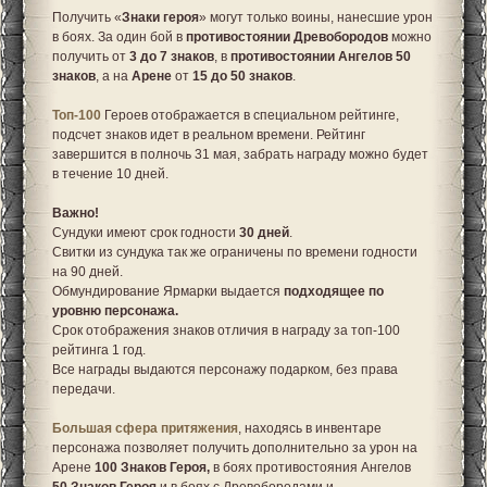
Получить «
Знаки героя
» могут только воины, нанесшие урон
в боях. За один бой в
противостоянии Древобородов
можно
получить от
3 до 7 знаков
, в
противостоянии Ангелов 50
знаков
, а на
Арене
от
15 до 50 знаков
.
Топ-100
Героев отображается в специальном рейтинге,
подсчет знаков идет в реальном времени. Рейтинг
завершится в полночь 31 мая, забрать награду можно будет
в течение 10 дней.
Важно!
Сундуки имеют срок годности
30 дней
.
Свитки из сундука так же ограничены по времени годности
на 90 дней.
Обмундирование Ярмарки выдается
подходящее по
уровню персонажа.
Срок отображения знаков отличия в награду за топ-100
рейтинга 1 год.
Все награды выдаются персонажу подарком, без права
передачи.
Большая сфера притяжения
, находясь в инвентаре
персонажа позволяет получить дополнительно за урон на
Арене
100
Знаков Героя,
в боях противостояния Ангелов