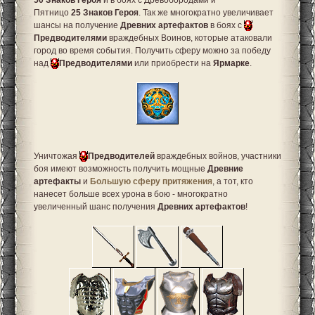
50
Знаков Героя
и
в боях с Древобородами и
Пятницо
25
Знаков Героя
. Так же многократно увеличивает
шансы на получение
Древних артефактов
в боях с
Предводителями
враждебных Воинов, которые атаковали
город во время события. Получить сферу можно за победу
над
Предводителями
или приобрести на
Ярмарке
.
Уничтожая
Предводителей
враждебных войнов, участники
боя имеют возможность получить мощные
Древние
артефакты
и
Большую сферу притяжения
, а тот, кто
нанесет больше всех урона в бою - многократно
увеличенный шанс получения
Древних артефактов
!